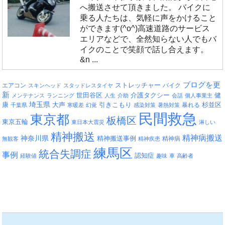
へ搬送させて頂きました。 バイクに
乗る人たちは、気軽に声をかけること
ができます(^o^)高速道路のサービス
エリアなどで、全然知らない人でもバ
イクのことで笑顔で話し合えます。
&n ...
ブログを更
エアコン
ストレッチャー
バイク
スキンヘッド
スタッドレスタイヤ
新
介護タクシー
世田谷区
健
メンテナンス
ランニング
人生
介助
会話
個人事業主
埼玉県
引きこもり
杉並区
康
大声
暴れる
千葉県
寒暖差
幻覚
感染対策
暑熱対策
民間救急
東京都
板橋区
東京五輪
東日本大震災
淋しい
精神搬送
精神病搬送
神奈川県
精神搬送事例
精神病
無観客
精神疾患
練馬区
統合失調症
事例
認知症
経験値
趣味
車
高齢者