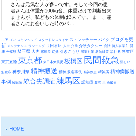
さんは元気な人が多いです。そして今回の患
者さんは体重が100kg台。体重だけで判断出来
ませんが、私どもの体制は3人です。 まー、患
者さんにお会いした時のパ ...
ブログを更
エアコン
ストレッチャー
バイク
スキンヘッド
スタッドレスタイヤ
新
介護タクシー
世田谷区
健
メンテナンス
ランニング
人生
介助
会話
個人事業主
埼玉県
引きこもり
杉並区
康
大声
暴れる
千葉県
寒暖差
幻覚
感染対策
暑熱対策
民間救急
東京都
板橋区
東京五輪
東日本大震災
淋しい
精神搬送
精神病搬送
神奈川県
精神搬送事例
精神病
無観客
精神疾患
練馬区
統合失調症
事例
認知症
経験値
趣味
車
高齢者
HOME