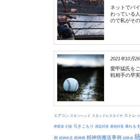
ネットでバ
わっている人
ので私がそのブ
2021年10月2
愛甲猛氏をご
戦相手の早実
エアコン
ストレ
スキンヘッド
スタッドレスタイヤ
引きこもり
暴れる
寒暖差
幻覚
感染対策
暑熱対策
精神病搬送事例
例
精神病
精神疾患
経験値