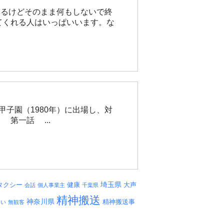
あるけどそのまま何もしないで終
てくれる人はいっぱいいます。な
子園（1980年）に出場し、対
第一話 ...
埼玉県
タクシー
健康
大声
会話
個人事業主
千葉県
精神搬送
神奈川県
精神搬送事
しい
無観客