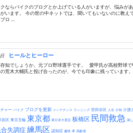
イクならバイクのブログとか上げている人がいますが、悩みが
がいます。 今の世の中ネットでは、聞いてもいないのに教え
ロ ...
ヒールとヒーロー
6日
存知でしょうか。元プロ野球選手です。 愛甲氏が高校野球で甲
の荒木大輔氏と投げ合ったのが、今でも印象に残っています。 
ブログを更新
介護
ッチャー
バイク
世田谷区
メンテナンス
ランニング
人生
介助
民間救急
東京都
板橋区
杉並区
東京五輪
東日本大震災
淋
練馬区
統合失調症
認知症
趣味
車
高齢者