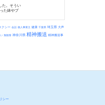
した。そうい
残った鉢やプ
埼玉県
タクシー
健康
大声
会話
個人事業主
千葉県
精神搬送
神奈川県
精神搬送事
しい
無観客
リシー