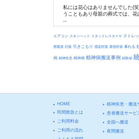
私には花心はありませんでした(
うこともあり母親の葬式では、花
...
エアコン
ストレ
スキンヘッド
スタッドレスタイヤ
引きこもり
暴れる
寒暖差
幻覚
感染対策
暑熱対策
精神病搬送事例
例
精神病
精神疾患
経験値
HOME
精神疾患・搬送
⺠間救急とは
患者搬送サービ
ご利⽤料⾦
全国へ搬送
ご利⽤の流れ
夜間搬送