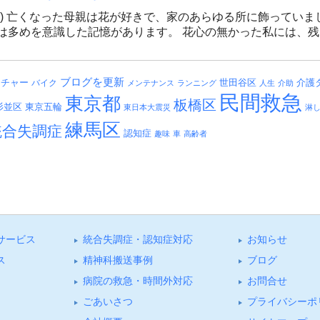
笑) 亡くなった母親は花が好きで、家のあらゆる所に飾っていま
は多めを意識した記憶があります。 花心の無かった私には、
ブログを更新
介護
ッチャー
バイク
世田谷区
メンテナンス
ランニング
人生
介助
民間救急
東京都
板橋区
杉並区
東京五輪
東日本大震災
淋
練馬区
統合失調症
認知症
趣味
車
高齢者
サービス
統合失調症・認知症対応
お知らせ
ス
精神科搬送事例
ブログ
病院の救急・時間外対応
お問合せ
ごあいさつ
プライバシーポ