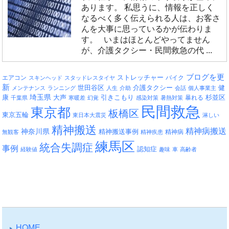
あります。 私思うに、情報を正しく
なるべく多く伝えられる人は、お客さ
んを大事に思っているかが伝わりま
す。 いまはほとんどやってません
が、介護タクシー・民間救急の代 ...
ブログを更
エアコン
ストレッチャー
バイク
スキンヘッド
スタッドレスタイヤ
新
介護タクシー
世田谷区
健
メンテナンス
ランニング
人生
介助
会話
個人事業主
埼玉県
引きこもり
杉並区
康
大声
暴れる
千葉県
寒暖差
幻覚
感染対策
暑熱対策
民間救急
東京都
板橋区
東京五輪
東日本大震災
淋しい
精神搬送
精神病搬送
神奈川県
精神搬送事例
精神病
無観客
精神疾患
練馬区
統合失調症
事例
認知症
経験値
趣味
車
高齢者
HOME