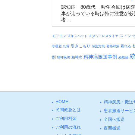
認知症 80歳代 男性 今回は
車が走っている時は特に注意が必
者 ...
エアコン
ストレ
スキンヘッド
スタッドレスタイヤ
引きこもり
暴れる
寒暖差
幻覚
感染対策
暑熱対策
精神病搬送事例
例
精神病
精神疾患
経験値
HOME
精神疾患・搬送
⺠間救急とは
患者搬送サービ
ご利⽤料⾦
全国へ搬送
ご利⽤の流れ
夜間搬送