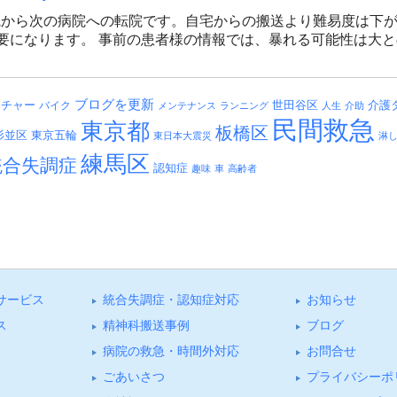
病院から次の病院への転院です。自宅からの搬送より難易度は下
要になります。 事前の患者様の情報では、暴れる可能性は大
ブログを更新
介護
ッチャー
バイク
世田谷区
メンテナンス
ランニング
人生
介助
民間救急
東京都
板橋区
杉並区
東京五輪
東日本大震災
淋
練馬区
統合失調症
認知症
趣味
車
高齢者
サービス
統合失調症・認知症対応
お知らせ
ス
精神科搬送事例
ブログ
病院の救急・時間外対応
お問合せ
ごあいさつ
プライバシーポ