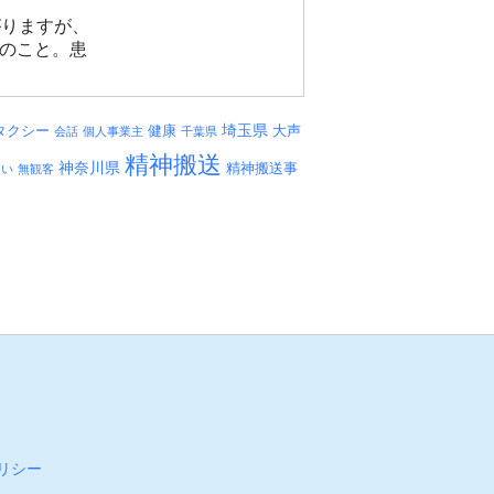
がりますが、
とのこと。患
埼玉県
タクシー
健康
大声
会話
個人事業主
千葉県
精神搬送
神奈川県
精神搬送事
しい
無観客
リシー