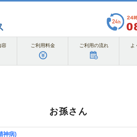
内容
ご利用料金
ご利用の流れ
よ
お孫さん
精神病)