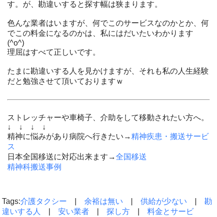
す。が、勘違いすると探す幅は狭まります。
色んな業者はいますが、何でこのサービスなのかとか、何
でこの料金になるのかは、私にはだいたいわかります
(^o^)
理屈はすべて正しいです。
たまに勘違いする人を見かけますが、それも私の人生経験
だと勉強させて頂いておりますｗ
ストレッチャーや車椅子、介助をして移動されたい方へ。
↓ ↓ ↓ ↓
精神に悩みがあり病院へ行きたい→
精神疾患・搬送サービ
ス
日本全国移送に対応出来ます→
全国移送
精神科搬送事例
Tags:
介護タクシー
|
余裕は無い
|
供給が少ない
|
勘
違いする人
|
安い業者
|
探し方
|
料金とサービ