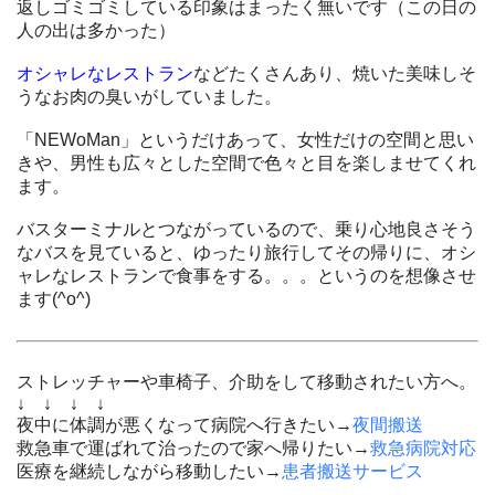
返しゴミゴミしている印象はまったく無いです（この日の
人の出は多かった）
オシャレなレストラン
などたくさんあり、焼いた美味しそ
うなお肉の臭いがしていました。
「NEWoMan」というだけあって、女性だけの空間と思い
きや、男性も広々とした空間で色々と目を楽しませてくれ
ます。
バスターミナルとつながっているので、乗り心地良さそう
なバスを見ていると、ゆったり旅行してその帰りに、オシ
ャレなレストランで食事をする。。。というのを想像させ
ます(^o^)
ストレッチャーや車椅子、介助をして移動されたい方へ。
↓ ↓ ↓ ↓
夜中に体調が悪くなって病院へ行きたい→
夜間搬送
救急車で運ばれて治ったので家へ帰りたい→
救急病院対応
医療を継続しながら移動したい→
患者搬送サービス