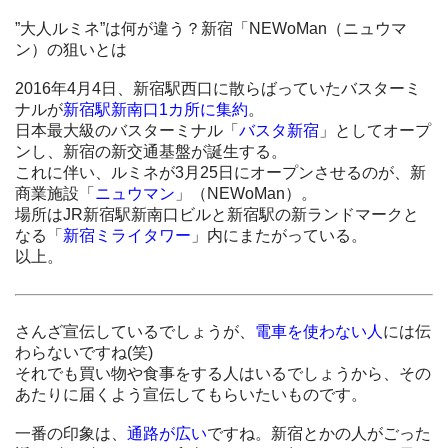
”大人ルミネ”は何が違う？新宿「NEWoMan（ニュウマ
ン）の狙いとは
2016年4月4日、新宿駅西口に散らばっていたバスターミ
ナルが
新宿駅新南口1カ所に集約
。
日本最大級のバスターミナル「
バスタ新宿
」としてオープ
ンし、新宿の新交通基盤が誕生する。
これに伴い、ルミネが3月25日にオープンさせるのが、新
商業施設「
ニュウマン
」（NEWoMan）。
場所はJR新宿駅新南口ビルと新宿駅の新ランドマークと
なる「
新宿ミライタワー
」内にまたがっている。
以上。
さんざ宣伝しているでしょうが、
電車を使わない人
には伝
わらないですね(笑)
それでも買い物や食事をする人はいるでしょうから、その
あたりに届くよう宣伝してもらいたいものです。
一番の印象は、
通路が広い
ですね。新宿とかの人がごった