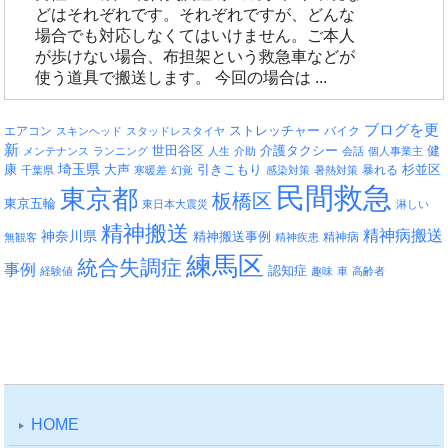
どはそれぞれです。それぞれですが、どんな
場合でも対応しなくてはいけません。ご本人
が歩けない場合、布担架という救急車などが
使う道具で搬送します。 今回の場合は ...
ブログを更
エアコン
ストレッチャー
バイク
スキンヘッド
スタッドレスタイヤ
新
介護タクシー
世田谷区
健
メンテナンス
ランニング
人生
介助
会話
個人事業主
埼玉県
引きこもり
杉並区
康
大声
暴れる
千葉県
寒暖差
幻覚
感染対策
暑熱対策
民間救急
東京都
板橋区
東京五輪
東日本大震災
淋しい
精神搬送
精神病搬送
神奈川県
精神搬送事例
精神病
無観客
精神疾患
練馬区
統合失調症
事例
認知症
経験値
趣味
車
高齢者
HOME