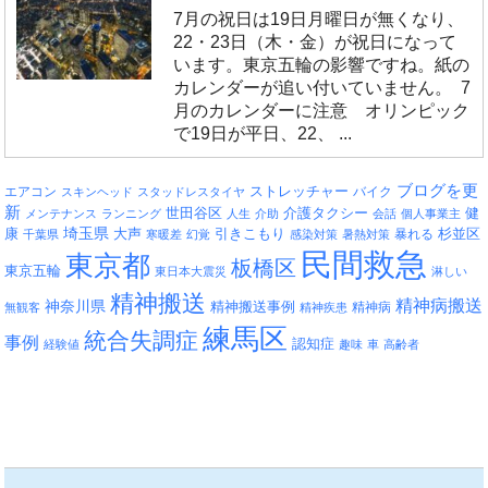
7月の祝日は19日月曜日が無くなり、
22・23日（木・金）が祝日になって
います。東京五輪の影響ですね。紙の
カレンダーが追い付いていません。 7
月のカレンダーに注意 オリンピック
で19日が平日、22、 ...
ブログを更
エアコン
ストレッチャー
バイク
スキンヘッド
スタッドレスタイヤ
新
介護タクシー
世田谷区
健
メンテナンス
ランニング
人生
介助
会話
個人事業主
埼玉県
引きこもり
杉並区
康
大声
暴れる
千葉県
寒暖差
幻覚
感染対策
暑熱対策
民間救急
東京都
板橋区
東京五輪
東日本大震災
淋しい
精神搬送
精神病搬送
神奈川県
精神搬送事例
精神病
無観客
精神疾患
練馬区
統合失調症
事例
認知症
経験値
趣味
車
高齢者