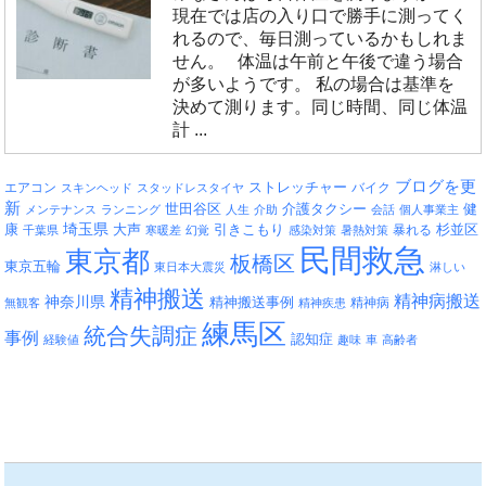
現在では店の入り口で勝手に測ってく
れるので、毎日測っているかもしれま
せん。 体温は午前と午後で違う場合
が多いようです。 私の場合は基準を
決めて測ります。同じ時間、同じ体温
計 ...
ブログを更
エアコン
ストレッチャー
バイク
スキンヘッド
スタッドレスタイヤ
新
介護タクシー
世田谷区
健
メンテナンス
ランニング
人生
介助
会話
個人事業主
埼玉県
引きこもり
杉並区
康
大声
暴れる
千葉県
寒暖差
幻覚
感染対策
暑熱対策
民間救急
東京都
板橋区
東京五輪
東日本大震災
淋しい
精神搬送
精神病搬送
神奈川県
精神搬送事例
精神病
無観客
精神疾患
練馬区
統合失調症
事例
認知症
経験値
趣味
車
高齢者