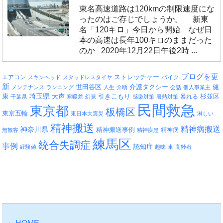
東名高速道路は120kmの制限速度にな
ったのはご存じでしょうか。 新東
名「120キロ」今日から開始 なぜ日
本の高速は長年100キロのままだった
のか 2020年12月22日午後2時 ...
ブログを更
エアコン
ストレッチャー
バイク
スキンヘッド
スタッドレスタイヤ
新
介護タクシー
世田谷区
健
メンテナンス
ランニング
人生
介助
会話
個人事業主
埼玉県
引きこもり
杉並区
康
大声
暴れる
千葉県
寒暖差
幻覚
感染対策
暑熱対策
民間救急
東京都
板橋区
東京五輪
東日本大震災
淋しい
精神搬送
精神病搬送
神奈川県
精神搬送事例
精神病
無観客
精神疾患
練馬区
統合失調症
事例
認知症
経験値
趣味
車
高齢者