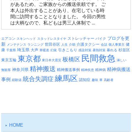
があるため、ご家族からの搬送依頼です。 ご
本人は外出することがあり、在宅している時
間に訪問することとなりました。 今回の男性
は大柄なので、私どもは男三人体制で ...
ブログを更
エアコン
ストレッチャー
バイク
スキンヘッド
スタッドレスタイヤ
新
介護タクシー
世田谷区
健
メンテナンス
ランニング
人生
介助
会話
個人事業主
埼玉県
引きこもり
杉並区
康
大声
暴れる
千葉県
寒暖差
幻覚
感染対策
暑熱対策
民間救急
東京都
板橋区
東京五輪
東日本大震災
淋しい
精神搬送
精神病搬送
神奈川県
精神搬送事例
精神病
無観客
精神疾患
練馬区
統合失調症
事例
認知症
経験値
趣味
車
高齢者
HOME