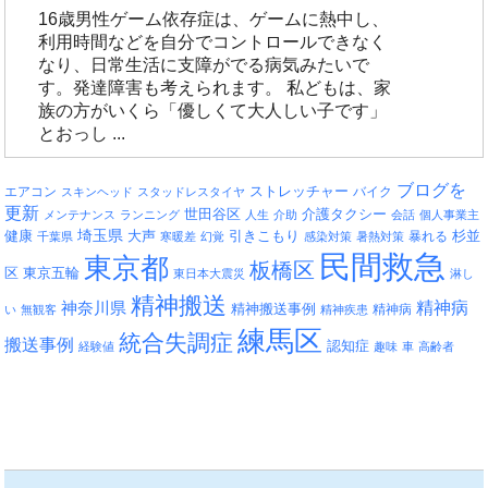
16歳男性ゲーム依存症は、ゲームに熱中し、
利用時間などを自分でコントロールできなく
なり、日常生活に支障がでる病気みたいで
す。発達障害も考えられます。 私どもは、家
族の方がいくら「優しくて大人しい子です」
とおっし ...
ブログを
エアコン
ストレッチャー
バイク
スキンヘッド
スタッドレスタイヤ
更新
介護タクシー
世田谷区
メンテナンス
ランニング
人生
介助
会話
個人事業主
埼玉県
引きこもり
杉並
健康
大声
暴れる
千葉県
寒暖差
幻覚
感染対策
暑熱対策
民間救急
東京都
板橋区
区
東京五輪
東日本大震災
淋し
精神搬送
精神病
神奈川県
精神搬送事例
精神病
い
無観客
精神疾患
練馬区
統合失調症
搬送事例
認知症
経験値
趣味
車
高齢者