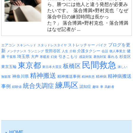
ら、勝つには他人と違う発想が必要み
たいです。 落合博満×野村克也「なぜ
落合中日の練習時間は長かっ
た？」 落合博満×野村克也 ・落合博満
はなぜ記者が ...
ブログを更
エアコン
ストレッチャー
バイク
スキンヘッド
スタッドレスタイヤ
新
介護タクシー
世田谷区
健
メンテナンス
ランニング
人生
介助
会話
個人事業主
埼玉県
引きこもり
杉並区
康
大声
暴れる
千葉県
寒暖差
幻覚
感染対策
暑熱対策
民間救急
東京都
板橋区
東京五輪
東日本大震災
淋しい
精神搬送
精神病搬送
神奈川県
精神搬送事例
精神病
無観客
精神疾患
練馬区
統合失調症
事例
認知症
経験値
趣味
車
高齢者
HOME