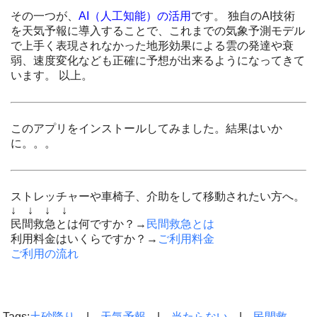
その一つが、
AI（人工知能）の活用
です。 独自のAI技術
を天気予報に導入することで、これまでの気象予測モデル
で上手く表現されなかった地形効果による雲の発達や衰
弱、速度変化なども正確に予想が出来るようになってきて
います。 以上。
このアプリをインストールしてみました。結果はいか
に。。。
ストレッチャーや車椅子、介助をして移動されたい方へ。
↓ ↓ ↓ ↓
民間救急とは何ですか？→
民間救急とは
利用料金はいくらですか？→
ご利用料金
ご利用の流れ
Tags:
土砂降り
|
天気予報
|
当たらない
|
民間救