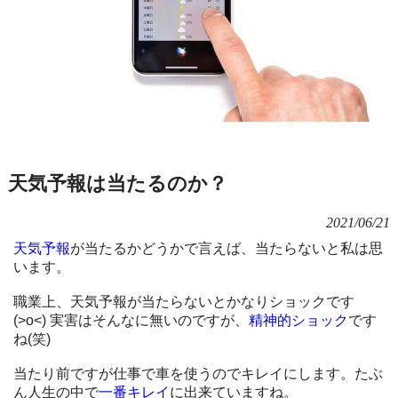
天気予報は当たるのか？
2021/06/21
天気予報
が当たるかどうかで言えば、当たらないと私は思
います。
職業上、天気予報が当たらないとかなりショックです
(>o<) 実害はそんなに無いのですが、
精神的ショック
です
ね(笑)
当たり前ですが仕事で車を使うのでキレイにします。たぶ
ん人生の中で
一番キレイ
に出来ていますね。