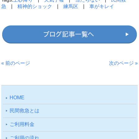
急
|
精神的ショック
|
練馬区
|
車がキレイ
« 前のページ
次のページ »
HOME
⺠間救急とは
ご利⽤料⾦
ご利⽤の流れ