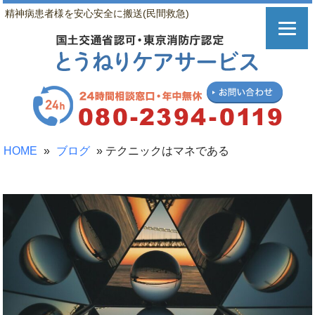
精神病患者様を安心安全に搬送(民間救急)
HOME
»
ブログ
»
テクニックはマネである