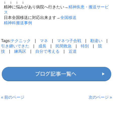
↓ ↓ ↓ ↓
精神に悩みがあり病院へ行きたい→
精神疾患・搬送サービ
ス
日本全国移送に対応出来ます→
全国移送
精神科搬送事例
Tags:
テクニック
|
マネ
|
マネつ子合戦
|
勘違い
|
引き継いできた
|
成長
|
民間救急
|
特別
|
競
技
|
練馬区
|
自分で考える
|
近道
« 前のページ
次のページ »