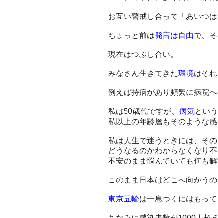
お互い警戒し合って「あいつは
ちょっと前は
発言は自由
で、そ
現在はつぶし合い。
みなさん生きてきた
環境
はそれ
例えば持病があり頻繁に病院へ
私は50歳代ですが、
病気
という
私以上の年齢層もそのような感
私は人生で迷うときには、その
どうなるのかわからなくなり不
不安のまま悩んでいても何も解
このまま日本はどこへ向かうの
東京五輪
は一息つくにはもって
ちなみに感染者数が1000人