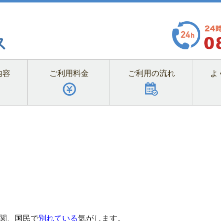
内容
ご利用料金
ご利用の流れ
よ
関、国民で
別れている
気がします。