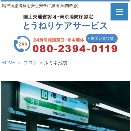
精神病患者様を安心安全に搬送(民間救急)
HOME
»
ブログ
»
ルミネ池袋