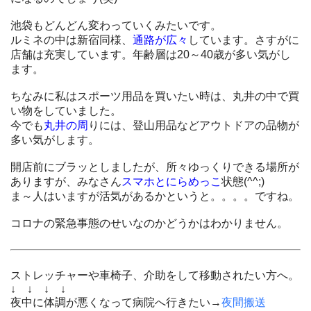
池袋もどんどん変わっていくみたいです。
ルミネの中は新宿同様、
通路が広々
しています。さすがに
店舗は充実しています。年齢層は20～40歳が多い気がし
ます。
ちなみに私はスポーツ用品を買いたい時は、丸井の中で買
い物をしていました。
今でも
丸井の周
りには、登山用品などアウトドアの品物が
多い気がします。
開店前にブラッとしましたが、所々ゆっくりできる場所が
ありますが、みなさん
スマホとにらめっこ
状態(^^;)
ま～人はいますが活気があるかというと。。。。ですね。
コロナの緊急事態のせいなのかどうかはわかりません。
ストレッチャーや車椅子、介助をして移動されたい方へ。
↓ ↓ ↓ ↓
夜中に体調が悪くなって病院へ行きたい→
夜間搬送